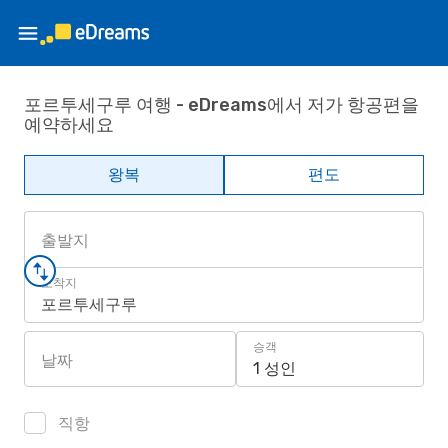
포르투세구루 여행 - eDreams에서 저가 항공편을
예약하세요
왕복
편도
출발지
도착지
포르투세구루
승객
날짜
1 성인
직항