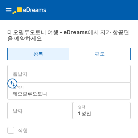
테오필루오토니 여행 - eDreams에서 저가 항공편
을 예약하세요
왕복
편도
출발지
도착지
테오필루오토니
승객
날짜
1 성인
직항