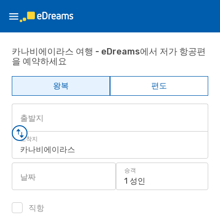
카나비에이라스 여행 - eDreams에서 저가 항공편
을 예약하세요
왕복
편도
출발지
도착지
카나비에이라스
승객
날짜
1 성인
직항