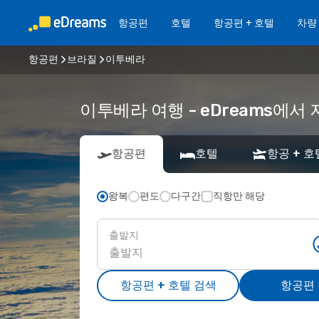
항공편
호텔
항공편 + 호텔
차량
항공편
브라질
이투베라
이투베라 여행 - eDreams에
항공편
호텔
항공 + 호
왕복
편도
다구간
직항만 해당
출발지
항공편 + 호텔 검색
항공편