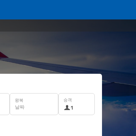
승객
왕복
날짜
1