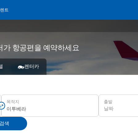
 렌트
서 저가 항공편을 예약하세요
텔
렌터카
출발
목적지
날짜
 검색