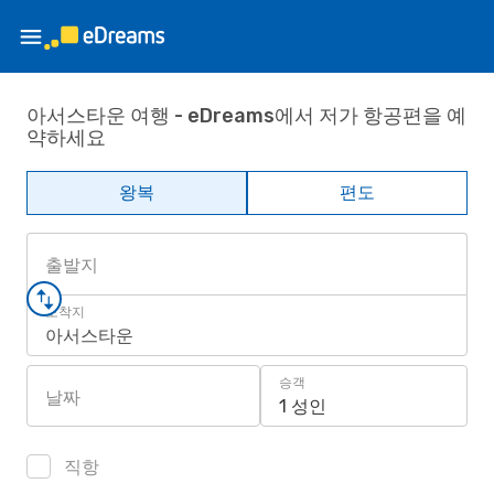
아서스타운 여행 - eDreams에서 저가 항공편을 예
약하세요
왕복
편도
출발지
도착지
아서스타운
승객
날짜
1 성인
직항