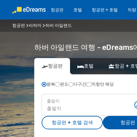
항공편
호텔
항공편 + 호텔
차량
항공편
바하마
하버 아일랜드
하버 아일랜드 여행 - eDrea
항공편
호텔
항공 + 호
왕복
편도
다구간
직항만 해당
출발지
항공편 + 호텔 검색
항공편