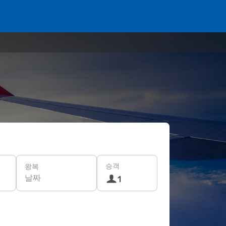
승객
왕복
날짜
1