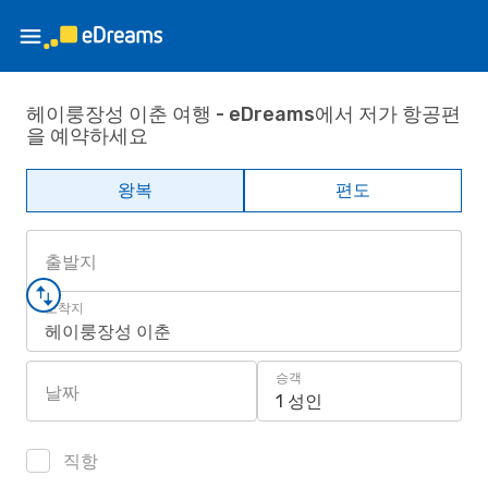
헤이룽장성 이춘 여행 - eDreams에서 저가 항공편
을 예약하세요
왕복
편도
출발지
도착지
헤이룽장성 이춘
승객
날짜
1 성인
직항