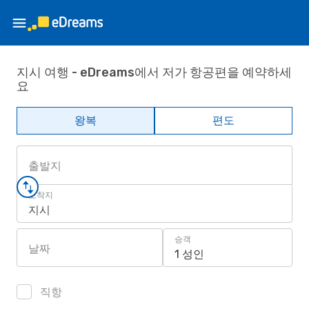
지시 여행 - eDreams에서 저가 항공편을 예약하세
요
왕복
편도
출발지
도착지
지시
승객
날짜
1 성인
직항