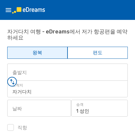
자거다치 여행 - eDreams에서 저가 항공편을 예약
하세요
왕복
편도
출발지
도착지
자거다치
승객
날짜
1 성인
직항