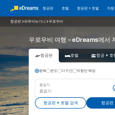
항공편
호텔
항공편 + 호텔
차량
항공편
파푸아뉴기니
우로우비
우로우비 여행 - eDreams에
항공편
호텔
항공 + 호
왕복
편도
다구간
직항만 해당
출발지
항공편 + 호텔 검색
항공편