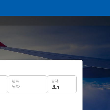
승객
왕복
날짜
1