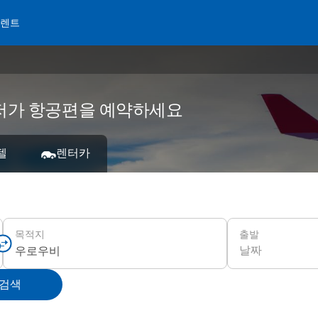
 렌트
서 저가 항공편을 예약하세요
텔
렌터카
출발
목적지
날짜
 검색