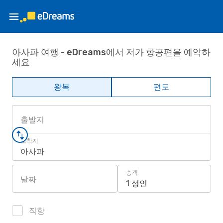
아사파 여행 - eDreams에서 저가 항공편을 예약하
세요
왕복
편도
출발지
도착지
아사파
승객
날짜
1 성인
직항