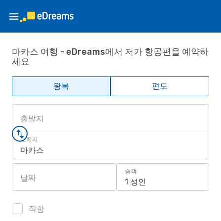
마카스 여행 - eDreams에서 저가 항공편을 예약하
세요
왕복
편도
출발지
도착지
마카스
승객
날짜
1 성인
직항