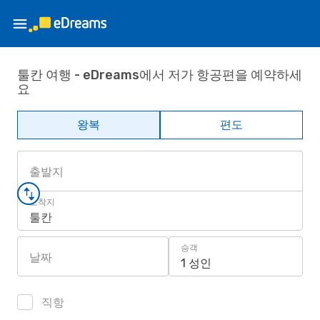
툴칸 여행 - eDreams에서 저가 항공편을 예약하세
요
왕복
편도
출발지
도착지
툴칸
승객
날짜
1 성인
직항