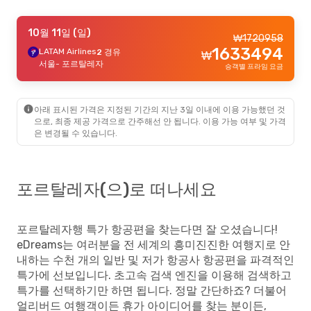
9월 19일 (토)
10월 11일 (일)
- 9월 25일 (금)
₩
1720958
1633494
LATAM Airlines
Azul Linhas Aereas Brasileiras
2 경유
1 경유
₩
₩
699077
산타렝
서울
- 포르탈레자
- 포르탈레자
승객별 프라임 요금
649209
Azul Linhas Aereas Brasileiras
1 경유
₩
포르탈레자
- 산타렝
승객별 프라임 요금
아래 표시된 가격은 지정된 기간의 지난 3일 이내에 이용 가능했던 것
10월 12일 (월)
- 10월 18일 (일)
으로, 최종 제공 가격으로 간주해선 안 됩니다. 이용 가능 여부 및 가격
은 변경될 수 있습니다.
LATAM Airlines
2 경유
₩
3061353
서울
- 포르탈레자
2954912
LATAM Airlines
2 경유
₩
포르탈레자
- 서울
승객별 프라임 요금
포르탈레자(으)로 떠나세요
포르탈레자행 특가 항공편을 찾는다면 잘 오셨습니다!
eDreams는 여러분을 전 세계의 흥미진진한 여행지로 안
내하는 수천 개의 일반 및 저가 항공사 항공편을 파격적인
특가에 선보입니다. 초고속 검색 엔진을 이용해 검색하고
특가를 선택하기만 하면 됩니다. 정말 간단하죠? 더불어
얼리버드 여행객이든 휴가 아이디어를 찾는 분이든,