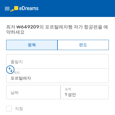
최저 ₩649209의 포르탈레자행 저가 항공편을 예
약하세요
왕복
편도
출발지
도착지
포르탈레자
승객
날짜
1 성인
직항