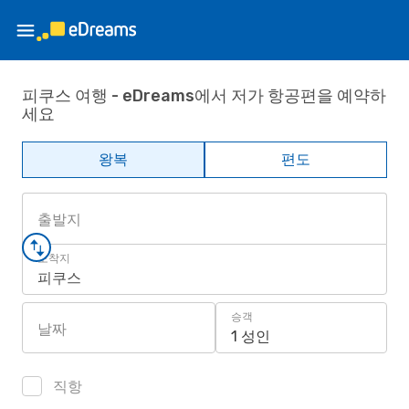
피쿠스 여행 - eDreams에서 저가 항공편을 예약하
세요
왕복
편도
출발지
도착지
피쿠스
승객
날짜
1 성인
직항