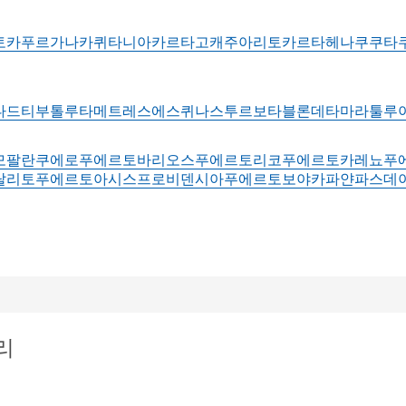
토
카푸르가나
카퀴타니아
카르타고
캐주아리토
카르타헤나
쿠쿠타
다드
티부
톨루
타메
트레스에스퀴나스
투르보
타블론데타마라
툴루
모
팔란쿠에로
푸에르토바리오스
푸에르토리코
푸에르토카레뇨
푸
탈리토
푸에르토아시스
프로비덴시아
푸에르토보야카
파얀
파스데
리