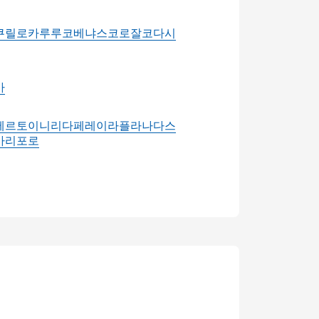
쿠릴로
카루루
코베냐스
코로잘
코다시
아
에르토이니리다
페레이라
플라나다스
아리포로