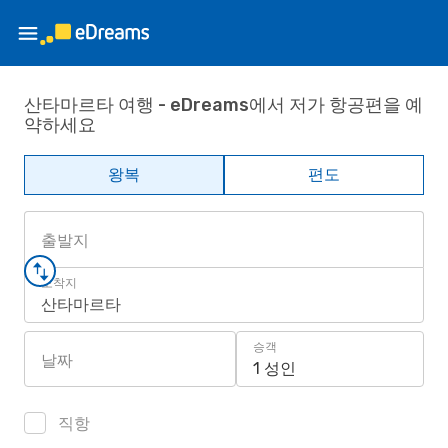
산타마르타 여행 - eDreams에서 저가 항공편을 예
약하세요
왕복
편도
출발지
도착지
산타마르타
승객
날짜
1 성인
직항