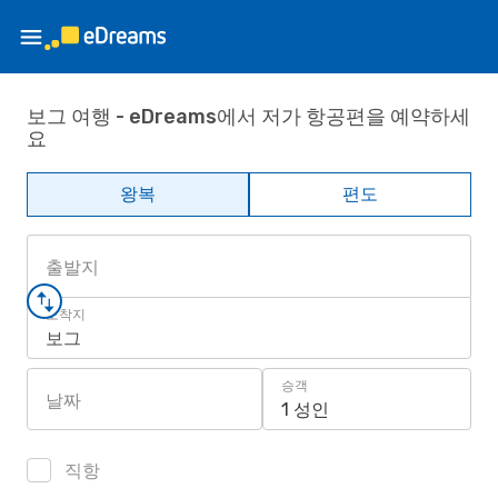
보그 여행 - eDreams에서 저가 항공편을 예약하세
요
왕복
편도
출발지
도착지
보그
승객
날짜
1 성인
직항