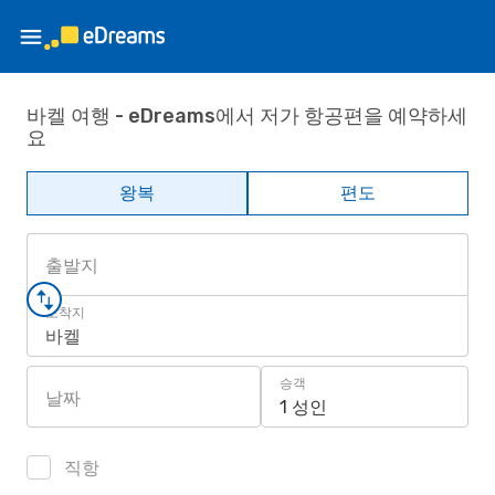
바켈 여행 - eDreams에서 저가 항공편을 예약하세
요
왕복
편도
출발지
도착지
바켈
승객
날짜
1 성인
직항