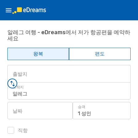
알레그 여행 - eDreams에서 저가 항공편을 예약하
세요
왕복
편도
출발지
도착지
알레그
승객
날짜
1 성인
직항