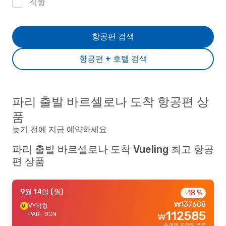
직항
항공편 검색
항공편 + 호텔 검색
파리 출발 바르셀로나 도착 항공편 상
품
늦기 전에 지금 예약하세요
파리 출발 바르셀로나 도착 Vueling 최고 항공
편 상품
9월 14일 (월)
-18 %
₩
137608
VY
직항
112585
PAR
- BCN
₩
승객별 프라임 요금