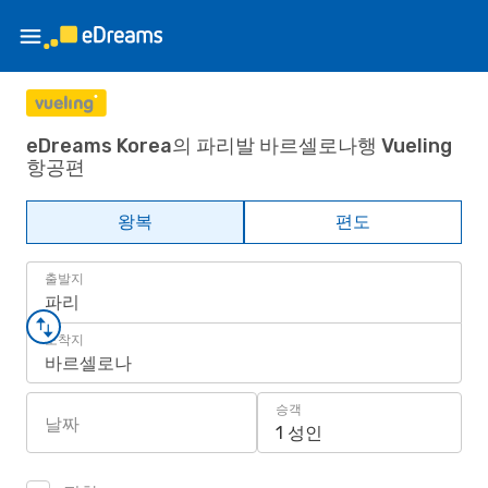
eDreams Korea의 파리발 바르셀로나행 Vueling
항공편
왕복
편도
출발지
파리
도착지
바르셀로나
승객
날짜
1 성인