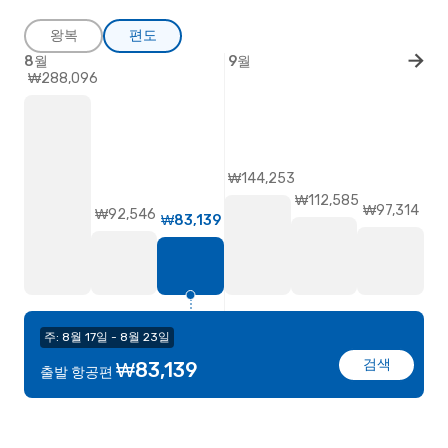
왕복
편도
8월
9월
₩288,096
₩144,253
₩112,585
₩97,314
₩92,546
₩83,139
주: 8월 17일 - 8월 23일
검색
₩83,139
출발 항공편