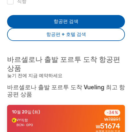
직항
항공편 검색
항공편 + 호텔 검색
바르셀로나 출발 포르투 도착 항공편
상품
늦기 전에 지금 예약하세요
바르셀로나 출발 포르투 도착 Vueling 최고 항
공편 상품
10월 20일 (화)
-34 %
₩
78891
VY
직항
51674
BCN
- OPO
₩
승객별 프라임 요금