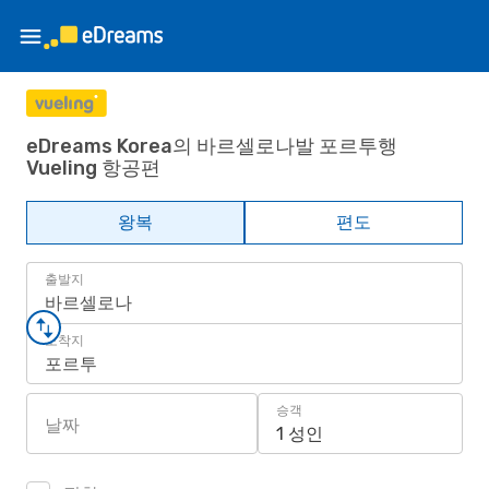
eDreams Korea의 바르셀로나발 포르투행
Vueling 항공편
왕복
편도
출발지
바르셀로나
도착지
포르투
승객
날짜
1 성인