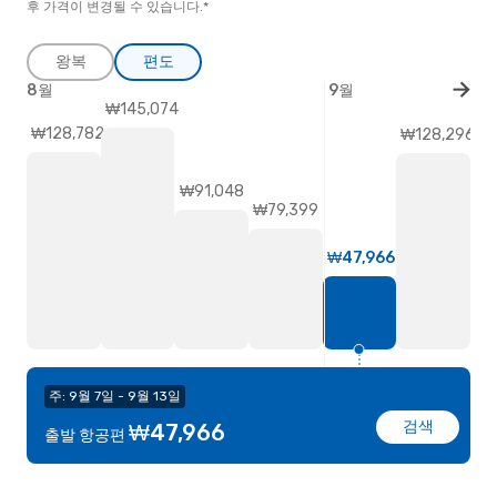
후 가격이 변경될 수 있습니다.*
왕복
편도
8월
9월
₩145,074
₩128,782
₩128,296
₩91,048
₩79,399
₩47,966
주: 9월 7일 - 9월 13일
검색
₩47,966
출발 항공편