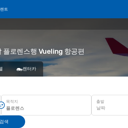
 렌트
발 플로렌스행 Vueling 항공편
텔
렌터카
출발
목적지
날짜
 검색