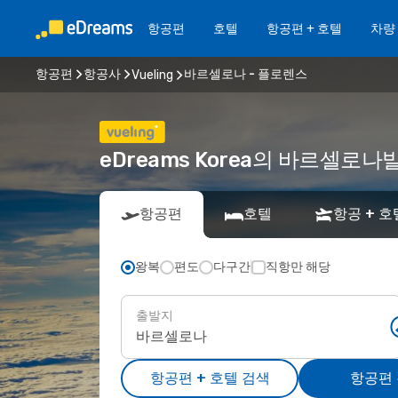
항공편
호텔
항공편 + 호텔
차량
항공편
항공사
바르셀로나 - 플로렌스
Vueling
eDreams Korea의 바르셀로나
항공편
호텔
항공 + 호
왕복
편도
다구간
직항만 해당
출발지
항공편 + 호텔 검색
항공편