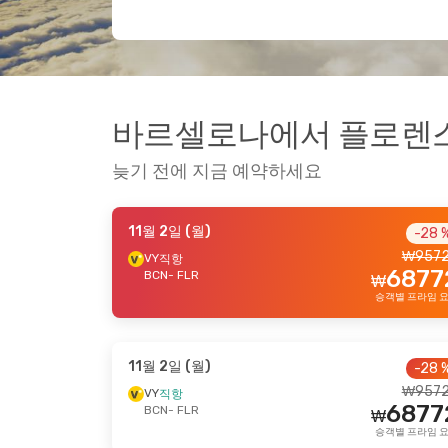
바르셀로나에서 플로렌스으
늦기 전에 지금 예약하세요
11월 2일 (월)
-28 
₩
957
VY
직항
6877
BCN
- FLR
₩
승객별 프라임 
11월 2일 (월)
-28 
₩
957
VY
직항
6877
BCN
- FLR
₩
승객별 프라임 