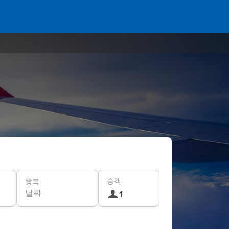
승객
왕복
날짜
1