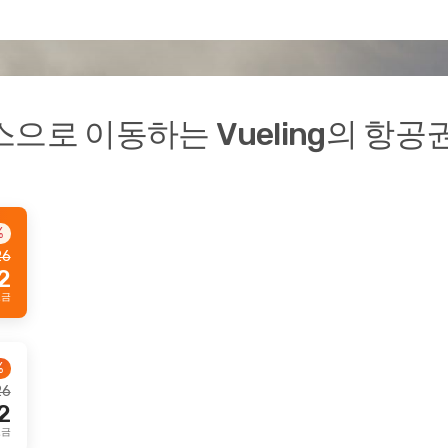
로 이동하는 Vueling의 항공
%
26
2
요금
%
26
2
요금