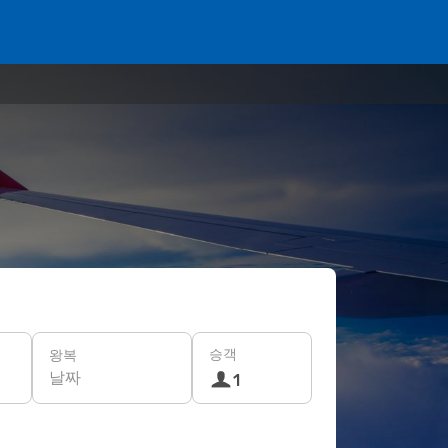
승객
왕복
날짜
1