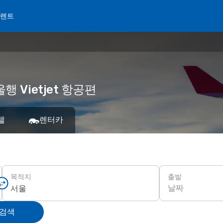
 렌트
행 Vietjet 항공편
텔
렌터카
출발
목적지
날짜
 검색