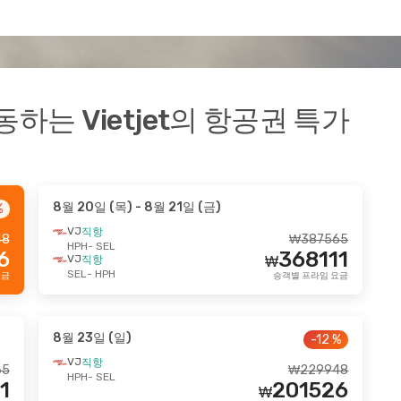
는 Vietjet의 항공권 특가
8월 20일 (목)
- 8월 21일 (금)
%
VJ
직항
48
₩
387565
HPH
- SEL
6
368111
VJ
직항
₩
SEL
- HPH
요금
승객별 프라임 요금
8월 23일 (일)
-12 %
VJ
직항
65
₩
229948
HPH
- SEL
1
201526
₩