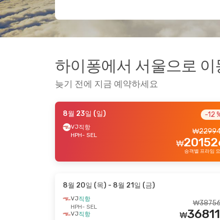
하이퐁에서 서울으로 이동하
늦기 전에 지금 예약하세요
8월 23일 (일)
-12 
VJ
직항
₩
2299
HPH
- SEL
20152
₩
승객별 프라임 
8월 20일 (목)
- 8월 21일 (금)
VJ
직항
₩
3875
HPH
- SEL
36811
VJ
직항
₩