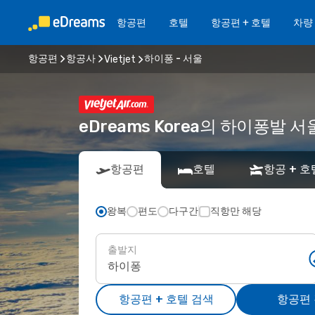
항공편
호텔
항공편 + 호텔
차량
항공편
항공사
하이퐁 - 서울
Vietjet
eDreams Korea의 하이퐁발 서울
항공편
호텔
항공 + 호
왕복
편도
다구간
직항만 해당
출발지
항공편 + 호텔 검색
항공편