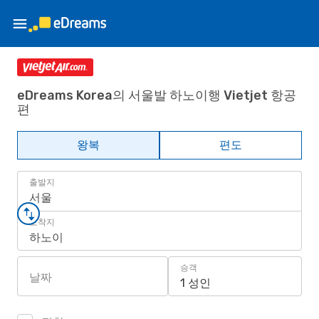
eDreams Korea의 서울발 하노이행 Vietjet 항공
편
왕복
편도
출발지
서울
도착지
하노이
승객
날짜
1 성인