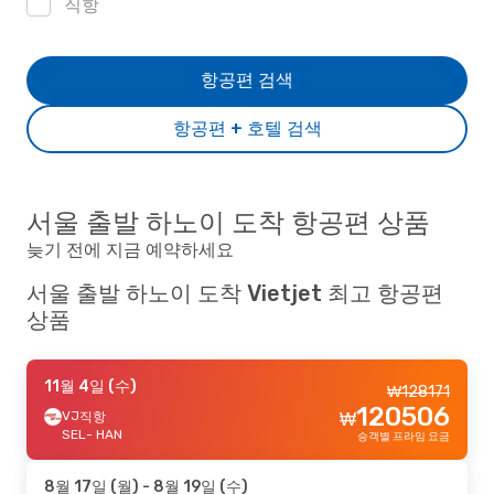
직항
항공편 검색
항공편 + 호텔 검색
서울 출발 하노이 도착 항공편 상품
늦기 전에 지금 예약하세요
서울 출발 하노이 도착 Vietjet 최고 항공편
상품
11월 4일 (수)
₩
128171
120506
VJ
직항
₩
SEL
- HAN
승객별 프라임 요금
8월 17일 (월)
- 8월 19일 (수)