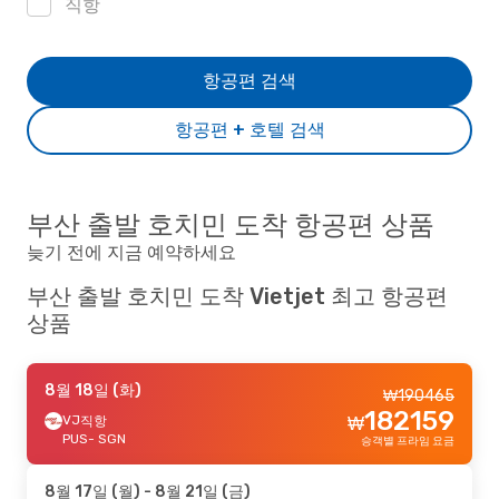
직항
항공편 검색
항공편 + 호텔 검색
부산 출발 호치민 도착 항공편 상품
늦기 전에 지금 예약하세요
부산 출발 호치민 도착 Vietjet 최고 항공편
상품
8월 18일 (화)
₩
190465
182159
VJ
직항
₩
PUS
- SGN
승객별 프라임 요금
8월 17일 (월)
- 8월 21일 (금)