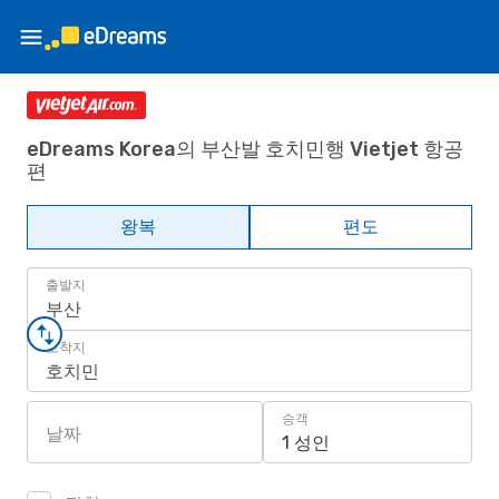
eDreams Korea의 부산발 호치민행 Vietjet 항공
편
왕복
편도
출발지
부산
도착지
호치민
승객
날짜
1 성인