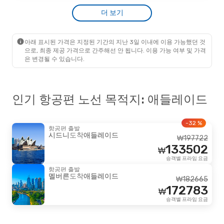
Scoot
2 경유
더 보기
₩
1049413
서울
- 애들레이드
996695
Virgin Australia
2 경유
₩
애들레이드
- 서울
승객별 프라임 요금
아래 표시된 가격은 지정된 기간의 지난 3일 이내에 이용 가능했던 것
으로, 최종 제공 가격으로 간주해선 안 됩니다. 이용 가능 여부 및 가격
은 변경될 수 있습니다.
인기 항공편 노선 목적지: 애들레이드
-32 %
항공편 출발
시드니
도착
애들레이드
₩
197722
133502
₩
승객별 프라임 요금
항공편 출발
멜버른
도착
애들레이드
₩
182665
172783
₩
승객별 프라임 요금