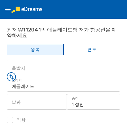
최저 ₩112041의 애들레이드행 저가 항공편을 예
약하세요
왕복
편도
출발지
도착지
애들레이드
승객
날짜
1 성인
직항