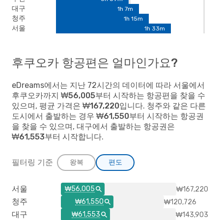
대구
1h 7m
청주
1h 15m
서울
1h 33m
후쿠오카 항공편은 얼마인가요?
eDreams에서는 지난 72시간의 데이터에 따라
서울
에서
후쿠오카까지
₩56,005
부터 시작하는 항공편을 찾을 수
있으며, 평균 가격은
₩167,220
입니다.
청주
와 같은 다른
도시에서 출발하는 경우
₩61,550
부터 시작하는 항공권
을 찾을 수 있으며,
대구
에서 출발하는 항공권은
₩61,553
부터 시작합니다.
필터링 기준
왕복
편도
서울
₩56,005
₩167,220
청주
₩61,550
₩120,726
대구
₩61,553
₩143,903