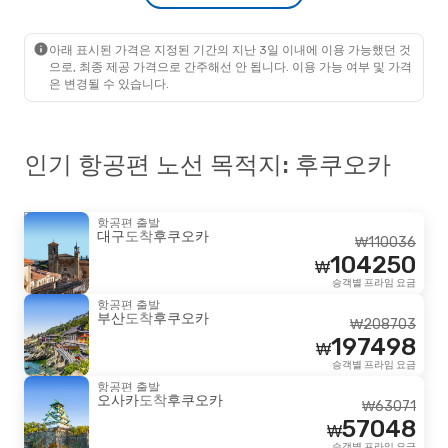
Tway Air
직항
₩
187195
서울
- 후쿠오카
177350
Tway Air
직항
₩
아래 표시된 가격은 지정된 기간의 지난 3일 이내에 이용 가능했던 것
후쿠오카
- 서울
으로, 최종 제공 가격으로 간주해선 안 됩니다. 이용 가능 여부 및 가격
승객별 프라임 요금
은 변경될 수 있습니다.
인기 항공편 노선 목적지: 후쿠오카
항공편 출발
대구
도착
후쿠오카
₩
110036
104250
₩
승객별 프라임 요금
항공편 출발
부산
도착
후쿠오카
₩
208703
197498
₩
승객별 프라임 요금
항공편 출발
오사카
도착
후쿠오카
₩
63071
57048
₩
승객별 프라임 요금