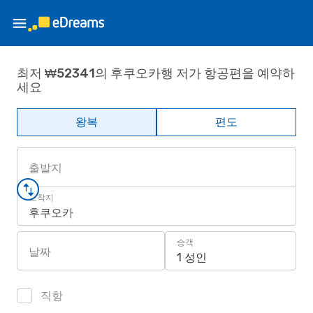
최저 ₩52341의 후쿠오카행 저가 항공편을 예약하
세요
왕복
편도
출발지
도착지
후쿠오카
승객
날짜
1 성인
직항