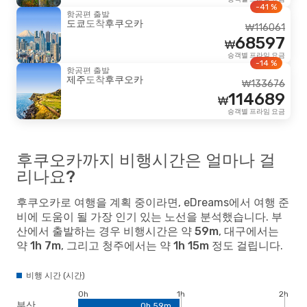
-41 %
항공편 출발
도쿄
도착
후쿠오카
₩
116061
68597
₩
승객별 프라임 요금
-14 %
항공편 출발
제주
도착
후쿠오카
₩
133676
114689
₩
승객별 프라임 요금
후쿠오카까지 비행시간은 얼마나 걸
리나요?
후쿠오카로 여행을 계획 중이라면, eDreams에서 여행 준
비에 도움이 될 가장 인기 있는 노선을 분석했습니다.
부
산
에서 출발하는 경우 비행시간은 약
59m
,
대구
에서는
약
1h 7m
, 그리고
청주
에서는 약
1h 15m
정도 걸립니다.
비행 시간 (시간)
0h
1h
2h
부산
0h 59m