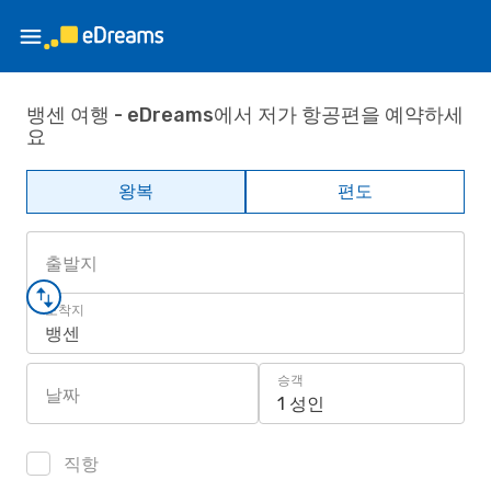
뱅센 여행 - eDreams에서 저가 항공편을 예약하세
요
왕복
편도
출발지
도착지
뱅센
승객
날짜
1 성인
직항