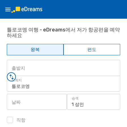
틀로코엥 여행 - eDreams에서 저가 항공편을 예약
하세요
왕복
편도
출발지
도착지
틀로코엥
승객
날짜
1 성인
직항