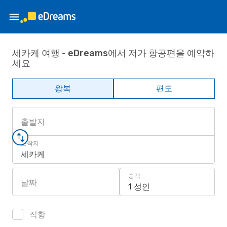
세카케 여행 - eDreams에서 저가 항공편을 예약하
세요
왕복
편도
출발지
도착지
세카케
승객
날짜
1 성인
직항