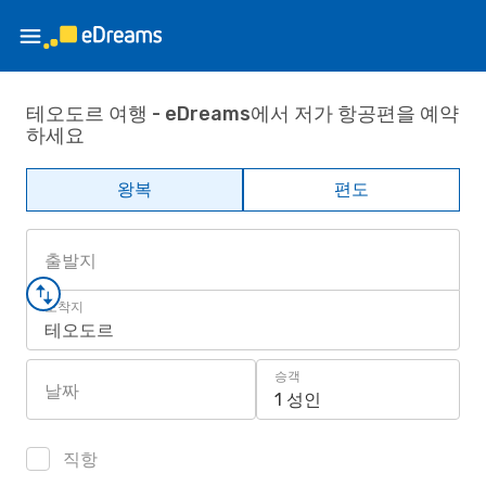
테오도르 여행 - eDreams에서 저가 항공편을 예약
하세요
왕복
편도
출발지
도착지
테오도르
승객
날짜
1 성인
직항