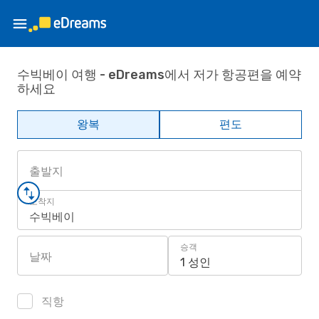
수빅베이 여행 - eDreams에서 저가 항공편을 예약
하세요
왕복
편도
출발지
도착지
수빅베이
승객
날짜
1 성인
직항