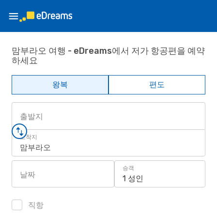
맘부라오 여행 - eDreams에서 저가 항공편을 예약
하세요
왕복
편도
출발지
도착지
맘부라오
승객
날짜
1 성인
직항