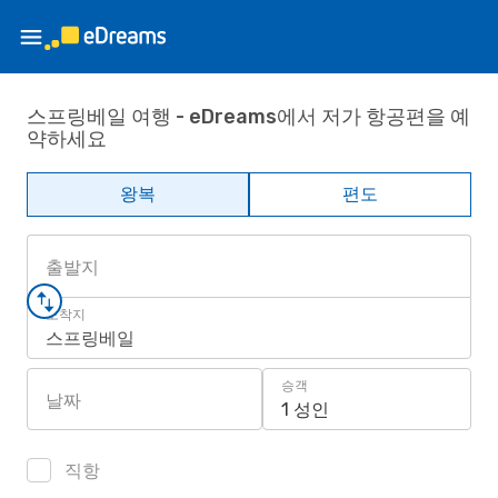
스프링베일 여행 - eDreams에서 저가 항공편을 예
약하세요
왕복
편도
출발지
도착지
스프링베일
승객
날짜
1 성인
직항