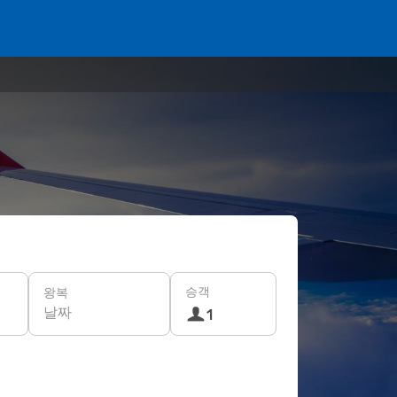
승객
왕복
날짜
1