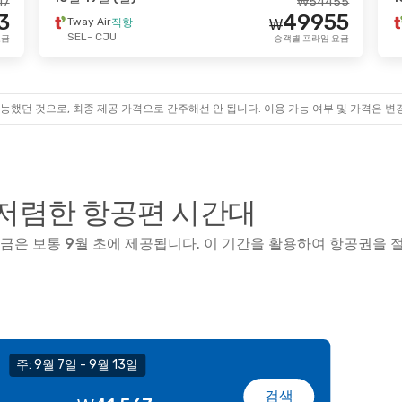
17
₩
54455
3
49955
일 (화)
- 10월 22일 (목)
10월 26일 (월)
- 1
Tway Air
직항
₩
SEL
- CJU
요금
승객별 프라임 요금
ir
Tway Air
직항
직항
₩
111182
CJU
SEL
- CJU
102939
ir
Tway Air
직항
₩
직항
SEL
CJU
- SEL
승객별 프라임 요금
능했던 것으로, 최종 제공 가격으로 간주해선 안 됩니다. 이용 가능 여부 및 가격은 변
저렴한 항공편 시간대
요금은 보통
9월
초
에 제공됩니다. 이 기간을 활용하여 항공권을 절
주: 9월 7일 - 9월 13일
검색