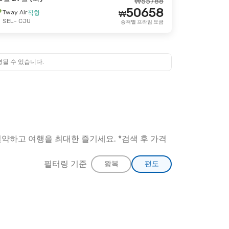
₩
55788
50658
0월 27일 (화)
Tway Air
직항
₩
SEL
- CJU
승객별 프라임 요금
₩
131254
122012
₩
승객별 프라임 요금
경될 수 있습니다.
약하고 여행을 최대한 즐기세요. *검색 후 가격
필터링 기준
왕복
편도