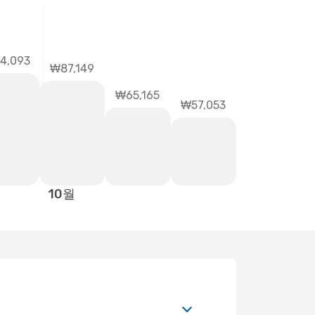
4,093
₩87,149
₩65,165
₩57,053
10월