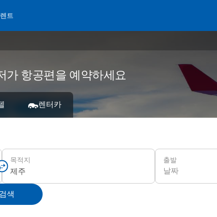
 렌트
 저가 항공편을 예약하세요
텔
렌터카
출발
목적지
날짜
 검색