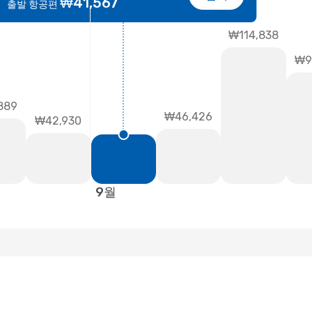
₩41,567
출발 항공편
₩114,838
₩9
889
₩46,426
₩42,930
9월