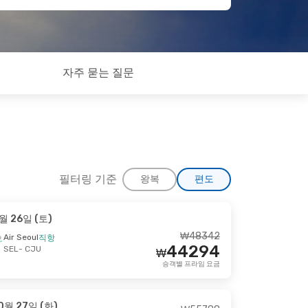
자주 묻는 질문
필터링 기준
왕복
편도
월 26일 (토)
 17일 (목)
₩
48342
Air Seoul
직항
44294
SEL
- CJU
₩
₩
74452
승객별 프라임 요금
70502
₩
승객별 프라임 요금
0월 27일 (화)