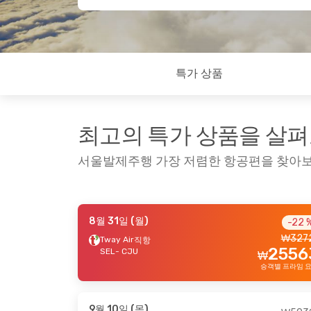
특가 상품
최고의 특가 상품을 살
서울발제주행 가장 저렴한 항공편을 찾아
8월 31일 (월)
-22 
9월 1일 (화)
- 9월 3일 (목)
9월 14일
₩
327
Tway Air
직항
2556
Air Seoul
Air Se
직항
SEL
- CJU
₩
₩
52751
SEL
- CJU
SEL
- 
승객별 프라임 
49847
Tway Air
Air Se
직항
₩
CJU
- SEL
CJU
- 
승객별 프라임 요금
9월 10일 (목)