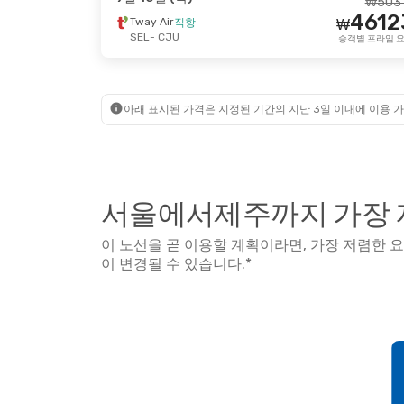
₩
503
4612
9월 28일 (월)
- 9월 30일 (수)
10월 20
Tway Air
직항
₩
SEL
- CJU
승객별 프라임 
Air Seoul
Tway A
직항
₩
96394
SEL
- CJU
SEL
- 
91568
Air Seoul
Tway A
직항
₩
CJU
- SEL
CJU
- 
승객별 프라임 요금
아래 표시된 가격은 지정된 기간의 지난 3일 이내에 이용 가
서울에서제주까지 가장 
이 노선을 곧 이용할 계획이라면, 가장 저렴한 
이 변경될 수 있습니다.*