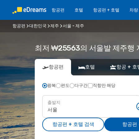
항공편
호텔
항공편 + 호텔
차량
항공편
대한민국
제주
서울 - 제주
최저 ₩25563의 서울발 제주행
항공편
호텔
항공 + 호
왕복
편도
다구간
직항만 해당
출발지
항공편 + 호텔 검색
항공편