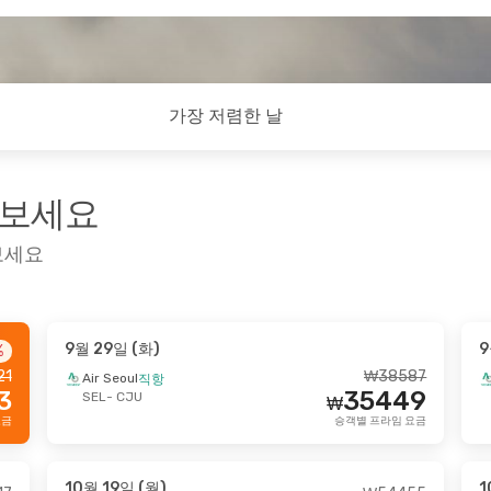
가장 저렴한 날
펴보세요
보세요
9월 29일 (화)
9
%
 (월)
- 9월 15일 (화)
9월 16일 (수)
- 9월
21
₩
38587
Air Seoul
직항
3
35449
oul
Tway Air
직항
SEL
- CJU
직항
₩
₩
68524
CJU
SEL
- CJU
요금
승객별 프라임 요금
62317
oul
Air Seoul
직항
₩
직항
SEL
CJU
- SEL
승객별 프라임 요금
10월 19일 (월)
1