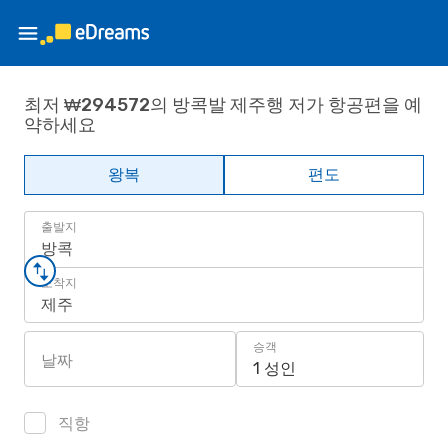
최저 ₩294572의 방콕발 제주행 저가 항공편을 예
약하세요
왕복
편도
출발지
방콕
도착지
제주
승객
날짜
1 성인
직항