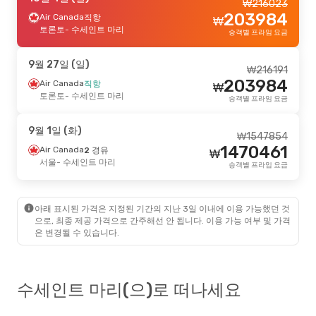
₩
216023
203984
Air Canada
직항
₩
토론토
- 수세인트 마리
승객별 프라임 요금
9월 27일 (일)
₩
216191
203984
Air Canada
직항
₩
토론토
- 수세인트 마리
승객별 프라임 요금
9월 1일 (화)
₩
1547854
1470461
Air Canada
2 경유
₩
서울
- 수세인트 마리
승객별 프라임 요금
아래 표시된 가격은 지정된 기간의 지난 3일 이내에 이용 가능했던 것
으로, 최종 제공 가격으로 간주해선 안 됩니다. 이용 가능 여부 및 가격
은 변경될 수 있습니다.
수세인트 마리(으)로 떠나세요