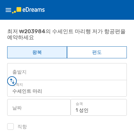
최저 ₩203984의 수세인트 마리행 저가 항공편을
예약하세요
왕복
편도
출발지
도착지
수세인트 마리
승객
날짜
1 성인
직항