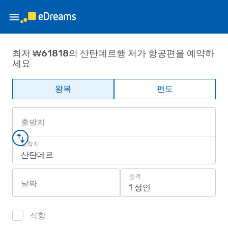
최저 ₩61818의 산탄데르행 저가 항공편을 예약하
세요
왕복
편도
출발지
도착지
산탄데르
승객
날짜
1 성인
직항