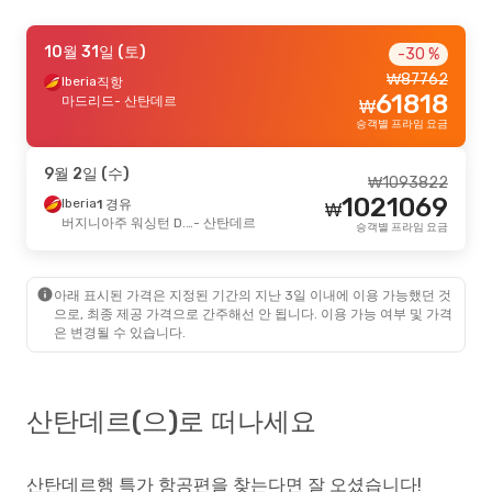
8월 24일 (월)
10월 31일 (토)
- 8월 27일 (목)
-30 %
₩
87762
Iberia
Iberia
직항
직항
₩
244317
61818
마드리드
마드리드
- 산탄데르
- 산탄데르
₩
220915
Renfe
1 경유
₩
승객별 프라임 요금
산탄데르
- 마드리드
승객별 프라임 요금
9월 2일 (수)
₩
1093822
9월 4일 (금)
- 9월 11일 (금)
1021069
Iberia
1 경유
₩
Qatar Airways
2 경유
버지니아주 워싱턴 D.C.(알링턴 카운티)
- 산탄데르
승객별 프라임 요금
₩
2213493
서울
- 산탄데르
2128081
Qatar Airways
2 경유
₩
산탄데르
- 서울
승객별 프라임 요금
아래 표시된 가격은 지정된 기간의 지난 3일 이내에 이용 가능했던 것
으로, 최종 제공 가격으로 간주해선 안 됩니다. 이용 가능 여부 및 가격
은 변경될 수 있습니다.
산탄데르(으)로 떠나세요
산탄데르행 특가 항공편을 찾는다면 잘 오셨습니다!