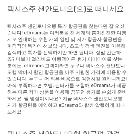
American Airlines
1 경유
텍사스주 샌안토니오(으)로 떠나세요
₩
817454
시애틀
- 텍사스주 샌안토니오
758795
American Airlines
1 경유
₩
텍사스주 샌안토니오
- 시애틀
승객별 프라임 요금
텍사스주 샌안토니오행 특가 항공편을 찾는다면 잘 오셨
습니다! eDreams는 여러분을 전 세계의 흥미진진한 여행
지로 안내하는 수천 개의 일반 및 저가 항공사 항공편을
파격적인 특가에 선보입니다. 초고속 검색 엔진을 이용해
검색하고 특가를 선택하기만 하면 됩니다. 정말 간단하
죠? 더불어 얼리버드 여행객이든 휴가 아이디어를 찾는
분이든, eDreams 고객이라면 누구나 텍사스주 샌안토니
오행 막바지 할인 항공편을 아주 저렴한 가격에 이용할 수
있습니다. 누구나 더 적은 비용으로 여행하길 원하니까요!
아직 부족하다면 호텔, 렌터카를 포함해 eDreams가 제공
하는 다른 저가 상품을 이용해 꿈꾸던 휴가를 손쉽게 준비
하세요. 뭘 망설이시나요? 지금 텍사스주 샌안토니오행
저가 항공편을 예약하고 eDreams와 함께 알뜰하게 떠나
보세요.