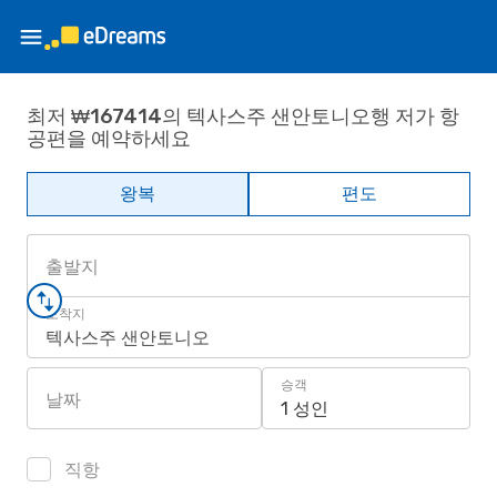
최저 ₩167414의 텍사스주 샌안토니오행 저가 항
공편을 예약하세요
왕복
편도
출발지
도착지
텍사스주 샌안토니오
승객
날짜
1 성인
직항