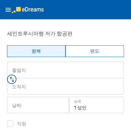
세인트루시아행 저가 항공편
왕복
편도
출발지
도착지
승객
날짜
1 성인
직항