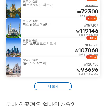
항공편 출발
바르셀로나
도착
로마
₩
98856
72300
₩
승객별 프라임 요금
-24 %
항공편 출발
이스탄불
도착
로마
₩
157209
119146
₩
승객별 프라임 요금
-18 %
항공편 출발
프랑크푸르트
도착
로마
₩
131211
107068
₩
승객별 프라임 요금
-22 %
항공편 출발
밀라노
도착
로마
₩
120756
93696
₩
승객별 프라임 요금
더 보기
로마 항공편은 얼마인가요?