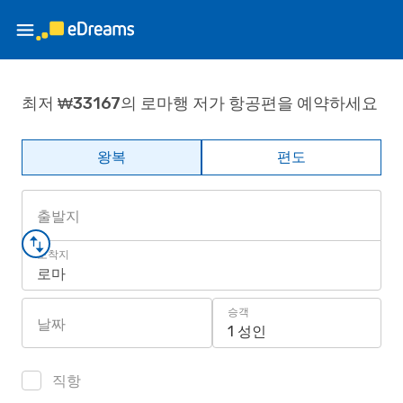
최저 ₩33167의 로마행 저가 항공편을 예약하세요
왕복
편도
출발지
도착지
로마
승객
날짜
1 성인
직항