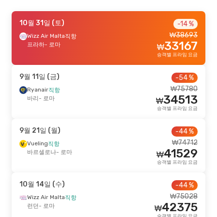
9월 23일 (수)
10월 31일 (토)
- 9월 24일 (목)
-35 %
-14 %
₩
38693
Ryanair
Wizz Air Malta
직항
직항
₩
95379
33167
몰타
프라하
- 로마
- 로마
₩
61920
Ryanair
직항
₩
승객별 프라임 요금
로마
- 몰타
승객별 프라임 요금
9월 11일 (금)
-54 %
10월 23일 (금)
- 10월 23일 (금)
₩
75780
Ryanair
직항
34513
Ryanair
바리
- 로마
직항
₩
₩
80021
카타니아
- 로마
승객별 프라임 요금
73292
Ryanair
직항
₩
로마
- 카타니아
승객별 프라임 요금
9월 21일 (월)
-44 %
₩
74712
Vueling
직항
9월 9일 (수)
- 9월 11일 (금)
-29 %
41529
바르셀로나
- 로마
₩
Ryanair
직항
승객별 프라임 요금
₩
107105
자그레브
- 로마
76031
Ryanair
직항
₩
10월 14일 (수)
-44 %
로마
- 자그레브
승객별 프라임 요금
₩
75028
Wizz Air Malta
직항
42375
런던
- 로마
₩
8월 25일 (화)
- 8월 31일 (월)
-22 %
승객별 프라임 요금