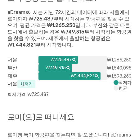
eDreams에서는 지난 72시간의 데이터에 따라
서울
에서
로마까지
₩725,487
부터 시작하는 항공편을 찾을 수 있
으며, 평균 가격은
₩1,265,250
입니다.
부산
와 같은 다른
도시에서 출발하는 경우
₩749,315
부터 시작하는 항공권
을 찾을 수 있으며,
제주
에서 출발하는 항공권은
₩1,444,821
부터 시작합니다.
서울
₩725,487
₩1,265,250
부산
₩749,315
₩1,540,095
제주
₩1,444,821
₩1,598,263
최저가
서울
최저가
평균
최저 가격: ₩725,487
로마(으)로 떠나세요
로마행 특가 항공편을 찾는다면 잘 오셨습니다! eDreams