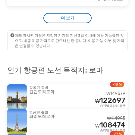
Ryanair
직항
₩
121271
마르세유
- 로마
94918
Ryanair
직항
₩
더 보기
로마
- 마르세유
승객별 프라임 요금
아래 표시된 가격은 지정된 기간의 지난 3일 이내에 이용 가능했던 것
으로, 최종 제공 가격으로 간주해선 안 됩니다. 이용 가능 여부 및 가격
은 변경될 수 있습니다.
인기 항공편 노선 목적지: 로마
-18 %
항공편 출발
런던
도착
로마
₩
149579
122697
₩
승객별 프라임 요금
항공편 출발
파리
도착
로마
₩
114995
108474
₩
승객별 프라임 요금
-27 %