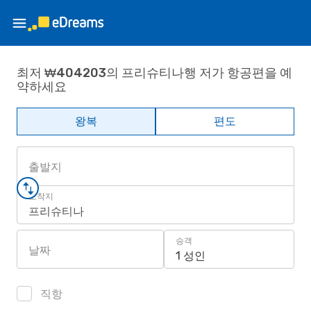
최저 ₩404203의 프리슈티나행 저가 항공편을 예
약하세요
왕복
편도
출발지
도착지
프리슈티나
승객
날짜
1 성인
직항