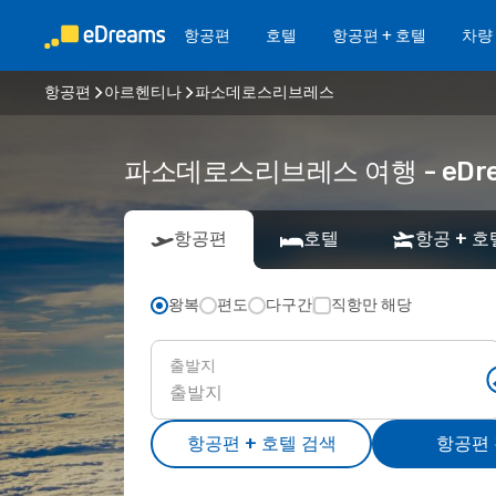
항공편
호텔
항공편 + 호텔
차량
항공편
아르헨티나
파소데로스리브레스
파소데로스리브레스 여행 - eD
항공편
호텔
항공 + 호
왕복
편도
다구간
직항만 해당
출발지
항공편 + 호텔 검색
항공편