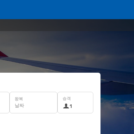
승객
왕복
날짜
1