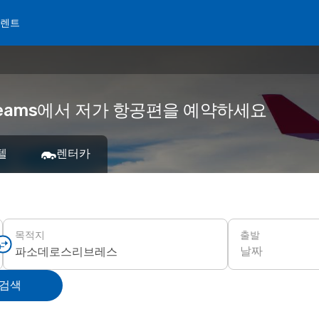
 렌트
reams에서 저가 항공편을 예약하세요
텔
렌터카
출발
목적지
날짜
 검색