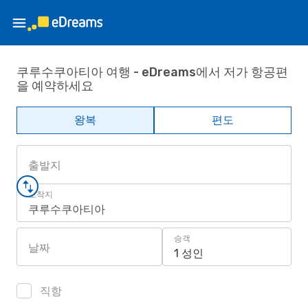
쿠루수쿠아티아 여행 - eDreams에서 저가 항공편
을 예약하세요
왕복
편도
출발지
도착지
쿠루수쿠아티아
승객
날짜
1 성인
직항