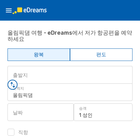
올림픽댐 여행 - eDreams에서 저가 항공편을 예약
하세요
왕복
편도
출발지
도착지
올림픽댐
승객
날짜
1 성인
직항