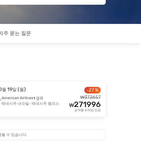
자주 묻는 질문
0월 19일 (월)
-27 %
₩
372657
American Airlines
1 경유
271996
테네시주 내슈빌
- 테네시주 멤피스
₩
승객별 프라임 요금
경될 수 있습니다.