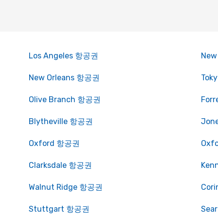
Los Angeles 항공권
New
New Orleans 항공권
Tok
Olive Branch 항공권
For
Blytheville 항공권
Jon
Oxford 항공권
Oxf
Clarksdale 항공권
Ken
Walnut Ridge 항공권
Cor
Stuttgart 항공권
Sea