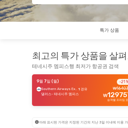
특가 상품
최고의 특가 상품을 살
테네시주 멤피스행 최저가 항공권 검색
9월 7일 (월)
-21 
₩
1640
Southern Airways Express
1 경유
12975
댈러스
- 테네시주 멤피스
₩
승객별 프라임 
아래 표시된 가격은 지정된 기간의 지난 3일 이내에 이용 가