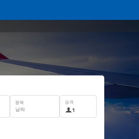
승객
왕복
날짜
1