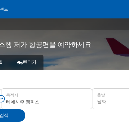
 렌트
피스행 저가 항공편을 예약하세요
텔
렌터카
출발
목적지
날짜
 검색