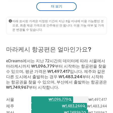
Turkish Airlines
1 경유
더 보기
₩
1858628
서울
- 마라케시
1761564
Turkish Airlines
1 경유
₩
마라케시
- 서울
승객별 프라임 요금
아래 표시된 가격은 지정된 기간의 지난 3일 이내에 이용 가능했던 것
으로, 최종 제공 가격으로 간주해선 안 됩니다. 이용 가능 여부 및 가격
은 변경될 수 있습니다.
마라케시 항공편은 얼마인가요?
eDreams에서는 지난 72시간의 데이터에 따라
서울
에서
마라케시까지
₩1,096,779
부터 시작하는 항공편을 찾을
수 있으며, 평균 가격은
₩1,497,417
입니다.
제주
와 같은
다른 도시에서 출발하는 경우
₩1,483,244
부터 시작하
는 항공권을 찾을 수 있으며,
부산
에서 출발하는 항공권은
₩1,749,967
부터 시작합니다.
서울
₩1,096,779
₩1,497,417
제주
₩1,483,244
₩1,483,244
부산
₩1,749,967
₩1,749,967