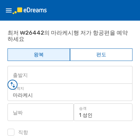
최저 ₩26442의 마라케시행 저가 항공편을 예약
하세요
왕복
편도
출발지
도착지
마라케시
승객
날짜
1 성인
직항