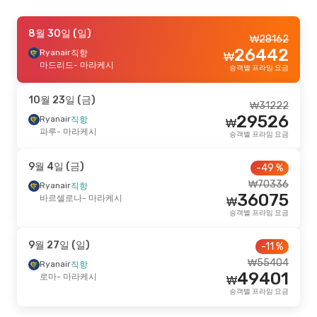
10월 1일 (목)
8월 30일 (일)
- 10월 5일 (월)
-16 %
₩
28162
26442
Ryanair
Ryanair
직항
직항
₩
₩
176752
파리
마드리드
- 마라케시
- 마라케시
승객별 프라임 요금
148012
Vueling
직항
₩
마라케시
- 파리
승객별 프라임 요금
10월 23일 (금)
₩
31222
29526
Ryanair
직항
₩
10월 14일 (수)
- 10월 19일 (월)
파루
- 마라케시
승객별 프라임 요금
Vueling
1 경유
₩
465581
아테네
- 마라케시
429109
9월 4일 (금)
Aegean Airlines
-49 %
직항
₩
마라케시
- 아테네
승객별 프라임 요금
₩
70336
Ryanair
직항
36075
바르셀로나
- 마라케시
₩
8월 24일 (월)
- 8월 30일 (일)
승객별 프라임 요금
China Eastern Airlines
2 경유
₩
1360788
9월 27일 (일)
-11 %
서울
- 마라케시
1291990
Vueling
2 경유
₩
₩
55404
Ryanair
직항
마라케시
- 서울
승객별 프라임 요금
49401
로마
- 마라케시
₩
승객별 프라임 요금
9월 19일 (토)
- 9월 26일 (토)