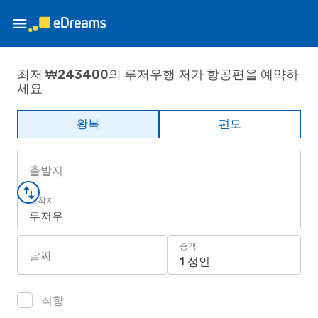
최저 ₩243400의 루저우행 저가 항공편을 예약하
세요
왕복
편도
출발지
도착지
루저우
승객
날짜
1 성인
직항