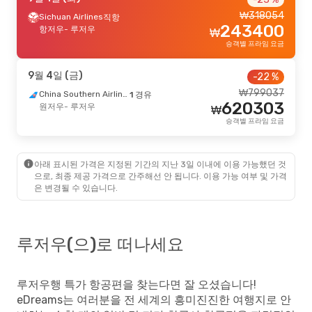
₩
318054
Sichuan Airlines
직항
243400
항저우
- 루저우
₩
승객별 프라임 요금
9월 4일 (금)
-22 %
₩
799037
China Southern Airlines
1 경유
620303
원저우
- 루저우
₩
승객별 프라임 요금
아래 표시된 가격은 지정된 기간의 지난 3일 이내에 이용 가능했던 것
으로, 최종 제공 가격으로 간주해선 안 됩니다. 이용 가능 여부 및 가격
은 변경될 수 있습니다.
루저우(으)로 떠나세요
루저우행 특가 항공편을 찾는다면 잘 오셨습니다!
eDreams는 여러분을 전 세계의 흥미진진한 여행지로 안