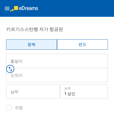
키르기스스탄행 저가 항공편
왕복
편도
출발지
도착지
승객
날짜
1 성인
직항